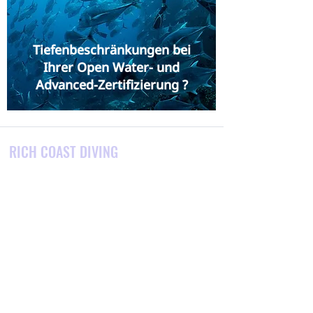
Tiefenbeschränkungen bei
Ihrer Open Water- und
Advanced-Zertifizierung ?
RICH COAST DIVING
Wir sind ein Tauchzentrum in Playas del
Coco, Provinz Guanacaste, Costa Rica.
Wir bieten Costa Ricas bestes Sporttauchen,
Schnorchelausflüge, Tauchkurse, Touren und
Unterkunftspakete.
Suchen Sie nach einer Karriere im
Sporttauchen?
Wir sind Costa Ricas erstes
und ältestes Karrierezentrum und bieten das