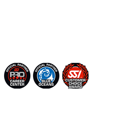
gesamte Spektrum an (professionellen)
Trainingskursen, Tauchlehrerpraktika und
Ausbilderkursen an.
Suchen Sie Tauch- oder
Schnorchelausrüstung? Wir sind autorisierter
Distributor und Händler für
Cressi
,
Mares
und
ScubaPro
.
UNSER SERVICES
TAUCHEN
SCHNORCHELTOUREN