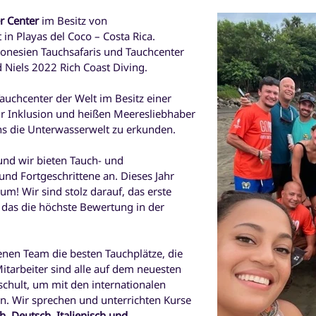
r Center
im Besitz von
 in Playas del Coco – Costa Rica.
onesien Tauchsafaris und Tauchcenter
d Niels 2022 Rich Coast Diving.
Tauchcenter der Welt im Besitz einer
ir Inklusion und heißen Meeresliebhaber
ns die Unterwasserwelt zu erkunden.
und wir bieten Tauch- und
nd Fortgeschrittene an. Dieses Jahr
äum! Wir sind stolz darauf, das erste
, das die höchste Bewertung in der
nen Team die besten Tauchplätze, die
Mitarbeiter sind alle auf dem neuesten
chult, um mit den internationalen
en. Wir sprechen und unterrichten Kurse
h, Deutsch, Italienisch und