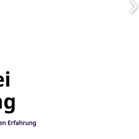
i
ng
ren Erfahrung