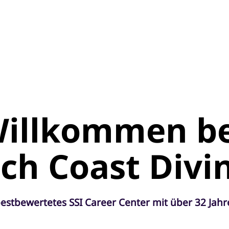
illkommen be
ich Coast Divi
bestbewertetes SSI Career Center mit über 32 Jah