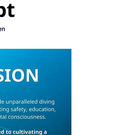
bt
en