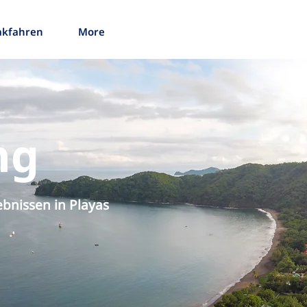
akfahren
More
ng
ebnissen in Playas