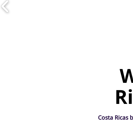
W
R
Costa Ricas 