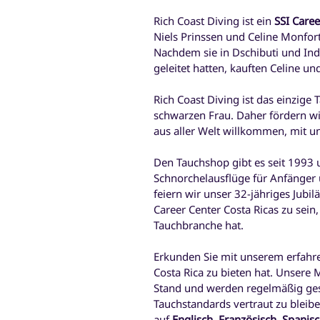
Rich Coast Diving ist ein
SSI Caree
Niels Prinssen und Celine Monfort
Nachdem sie in Dschibuti und Ind
geleitet hatten, kauften Celine un
Rich Coast Diving ist das einzige 
schwarzen Frau. Daher fördern w
aus aller Welt willkommen, mit u
Den Tauchshop gibt es seit 1993 
Schnorchelausflüge für Anfänger u
feiern wir unser 32-jähriges Jubil
Career Center Costa Ricas zu sein
Tauchbranche hat.
Erkunden Sie mit unserem erfahre
Costa Rica zu bieten hat. Unsere 
Stand und werden regelmäßig ges
Tauchstandards vertraut zu bleib
auf
Englisch, Französisch, Spanisc