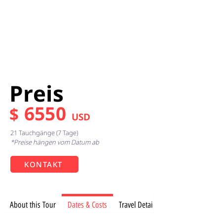
Preis
65
50
$
USD
21 Tauchgänge (7 Tage)
*Preise hängen vom Datum ab
KONTAKT
Dates & Costs
About this Tour
Travel Details