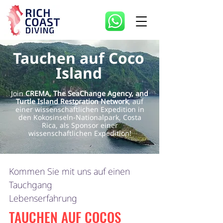
Tauchen auf Coco
Island
Join
CREMA, The SeaChange Agency, and
Turtle Island Restoration Network
, auf
einer wissenschaftlichen Expedition in
den Kokosinseln-Nationalpark, Costa
Rica, als Sponsor einer
wissenschaftlichen Expedition!
Kommen Sie mit uns auf einen
Tauchgang
Lebenserfahrung
TAUCHEN AUF COCOS