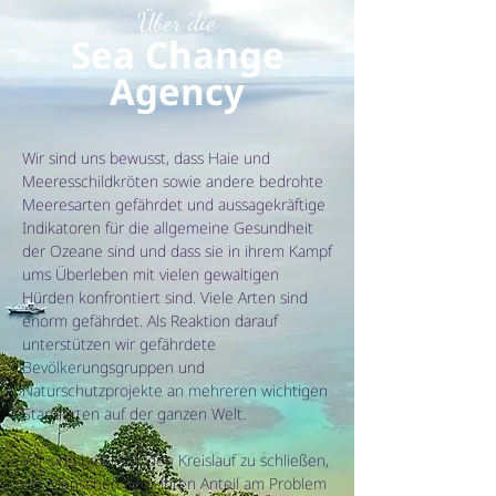
Über die
Sea Change
Agency
​Wir sind uns bewusst, dass Haie und
Meeresschildkröten sowie andere bedrohte
Meeresarten gefährdet und aussagekräftige
Indikatoren für die allgemeine Gesundheit
der Ozeane sind und dass sie in ihrem Kampf
ums Überleben mit vielen gewaltigen
Hürden konfrontiert sind. Viele Arten sind
enorm gefährdet. Als Reaktion darauf
unterstützen wir gefährdete
Bevölkerungsgruppen und
Naturschutzprojekte an mehreren wichtigen
Standorten auf der ganzen Welt.
Wir sind bestrebt, den Kreislauf zu schließen,
die Menschen über ihren Anteil am Problem