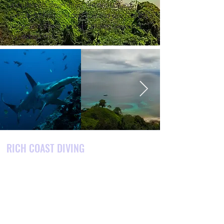
aufzuklären, sie in ihren Teil der Lösung
einzubeziehen und den Zustand des Ozeans
insgesamt sowie unserer lokalen Gewässer
zu verbessern.
RICH COAST DIVING
Wir sind ein Tauchzentrum in Playas del
Coco, Provinz Guanacaste, Costa Rica.
Wir bieten Costa Ricas bestes Sporttauchen,
Schnorchelausflüge, Tauchkurse, Touren und
Unterkunftspakete.