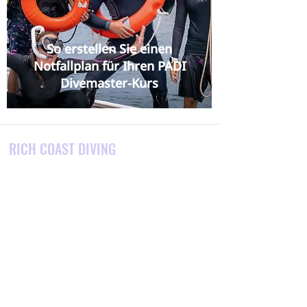
So erstellen Sie einen
Notfallplan für Ihren PADI
Divemaster-Kurs
RICH COAST DIVING
Wir sind ein Tauchzentrum in Playas del
Coco, Provinz Guanacaste, Costa Rica.
Wir bieten Costa Ricas bestes Sporttauchen,
Schnorchelausflüge, Tauchkurse, Touren und
Unterkunftspakete.
Suchen Sie nach einer Karriere im
Sporttauchen?
Wir sind Costa Ricas erstes
und ältestes Karrierezentrum und bieten das