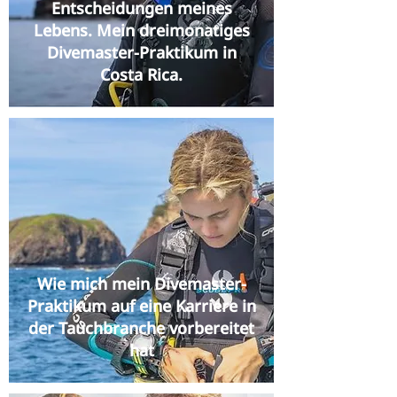
Entscheidungen meines
Lebens. Mein dreimonatiges
Divemaster-Praktikum in
Costa Rica.
Wie mich mein Divemaster-
Praktikum auf eine Karriere in
der Tauchbranche vorbereitet
hat