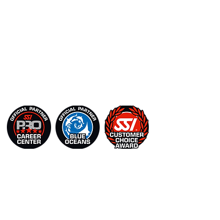
gesamte Spektrum an (professionellen)
Trainingskursen, Tauchlehrerpraktika und
Ausbilderkursen an.
Suchen Sie Tauch- oder
Schnorchelausrüstung? Wir sind autorisierter
Distributor und Händler für
Cressi
,
Mares
und
ScubaPro
.
UNSER SERVICES
TAUCHEN
SCHNORCHELTOUREN