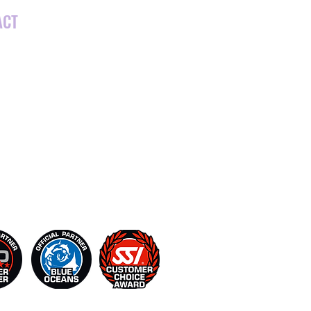
ACT
fo@richcoastdiving.com
 506 8610 0914
506 2670 0176 (Landline)
ayas del Coco, Hoofdstraat 151
anacaste, Costa Rica
Sociale media