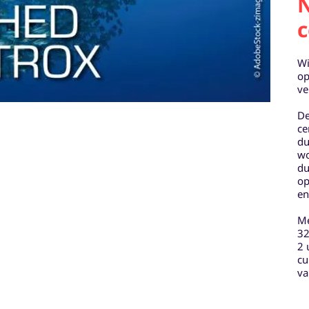
N
c
Wi
op
ve
De
ce
du
wo
du
op
en
Me
32
2 
cu
va