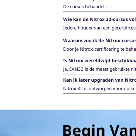
De cursus behandelt:

Wie kan de Nitrox 32-cursus vo
- Inleiding tot verrijkte lucht (Nitrox
- Gaswetten en Nitrox-basisprincipe
Iedere houder van een gecertificee
- Blootstelling aan zuurstof en zuur
inschrijven voor de cursus.
- Duikplanning met Nitrox

Waarom zou ik de Nitrox-cursus
- Veilige Nitrox-duikprocedures

Door je Nitrox-certificering te beha
- Voordelen en beperkingen van verr
Is Nitrox wereldwijd beschikba
- Meer tijd besteden aan duiken tijd
- Volledig voorbereid aankomen

Ja. EAN32 is de meest gebruikte nit
- Direct beginnen met duiken op Ni
duikresorts, duikboten en liveaboa
Kan ik later upgraden van Nitr
- Je kostbare vakantietijd niet in 
Nitrox 32 is ontworpen voor duiker
online worden afgerond.

SSI staat Nitrox 32-gecertificeerd
theoretische inhoud, praktische toe
Nitrox 40-certificering.
Begin Van