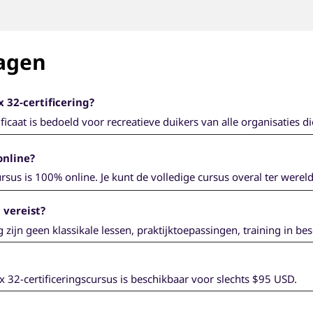
ragen
x 32-certificering?
ficaat is bedoeld voor recreatieve duikers van alle organisaties die
meest gebruikte nitroxmix ter wereld. Met dit certificaat mag je 
gehalte tot 32% op duiklocaties over de hele wereld.
online?
rsus is 100% online. Je kunt de volledige cursus overal ter wereld 
e leerplatform van SSI.
 vereist?
 zijn geen klassikale lessen, praktijktoepassingen, training in bes
ist. Zodra je de online cursus en het eindexamen succesvol hebt 
x 32-certificeringscursus is beschikbaar voor slechts $95 USD.