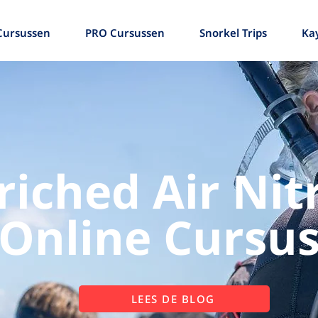
Cursussen
PRO Cursussen
Snorkel Trips
Ka
riched Air Nit
Online Cursu
LEES DE BLOG