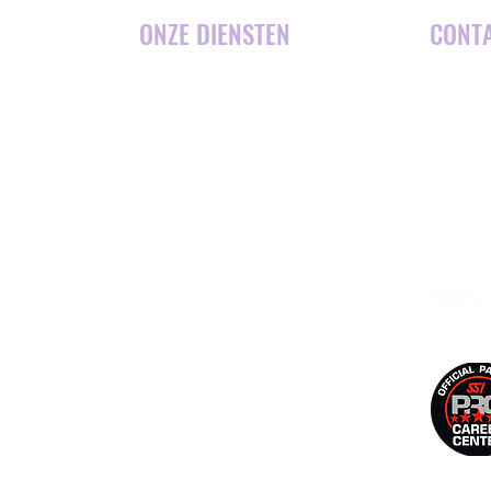
ONZE DIENSTEN
CONT
del Coco,
in
DUIK TRIPS
+
SNORKELTRIPS
en snorkel
+ 
DUIK CURSUSSEN
ommodatie
Pl
PRO-CURSUSSEN
Gu
TOURS & ACTIVITEITEN
n?
ACCOMMODATIE
te
olledige
MARIENE CONSERVATIE
ursussen,
PRIJZEN
rsussen.
CONTACT
en dealer
BLOG
SHOP & VERHUUR