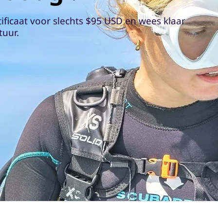
tificaat voor slechts $95 USD en wees klaar
tuur.