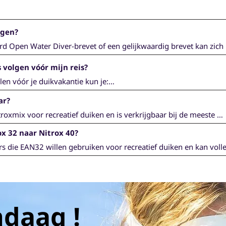
lgen?
)

s

rd Open Water Diver-brevet of een gelijkwaardig brevet kan zich 
stofvergiftiging

 volgen vóór mijn reis?
len vóór je duikvakantie kun je:

ijkte lucht (Nitrox)
ar?
ens je vakantie

roxmix voor recreatief duiken en is verkrijgbaar bij de meeste 
trox

rds wereldwijd.
ox 32 naar Nitrox 40?
een leslokaal doorbrengen
s die EAN32 willen gebruiken voor recreatief duiken en kan volle
e duikers toe om te upgraden naar Nitrox 40 door de aanvullende 
passingen en het eindexamen af ​​te ronden die vereist zijn voor d
daag !