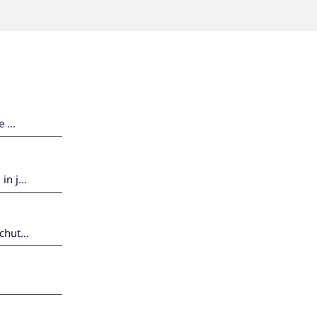
 
in je 
chut 