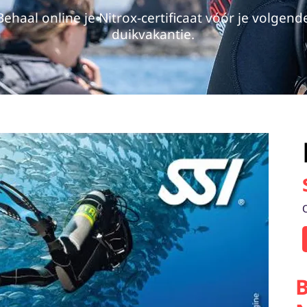
Behaal online je Nitrox-certificaat vóór je volgend
duikvakantie.
B