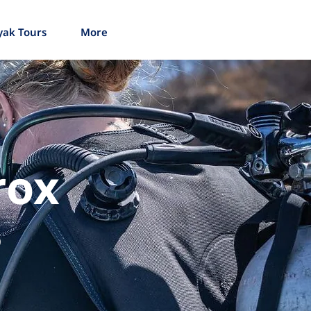
yak Tours
More
rox
s