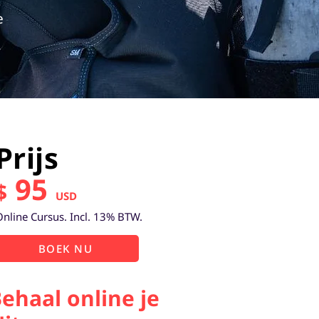
e
Prijs
95
$
USD
Online Cursus. Incl. 13% BTW.
BOEK NU
ehaal online je