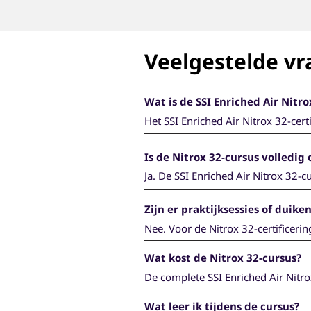
Veelgestelde v
Wat is de SSI Enriched Air Nitro
Het SSI Enriched Air Nitrox 32-certi
veilig willen duiken met EAN32, de 
duiken met nitrox met een zuurstof
Is de Nitrox 32-cursus volledig 
Ja. De SSI Enriched Air Nitrox 32-cu
eigen tempo volgen via het digital
Zijn er praktijksessies of duiken
Nee. Voor de Nitrox 32-certificering
water of duiken in open water vere
Wat kost de Nitrox 32-cursus?
afgerond, ontvang je je certificaat.
De complete SSI Enriched Air Nitro
Wat leer ik tijdens de cursus?