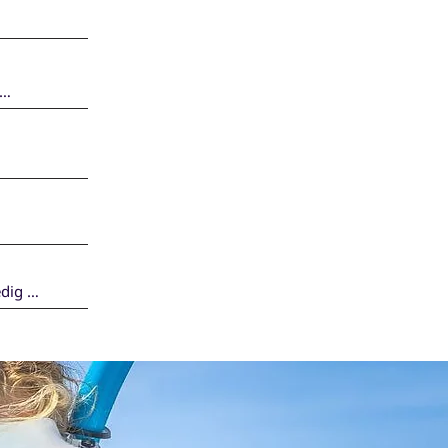
dig 
e 