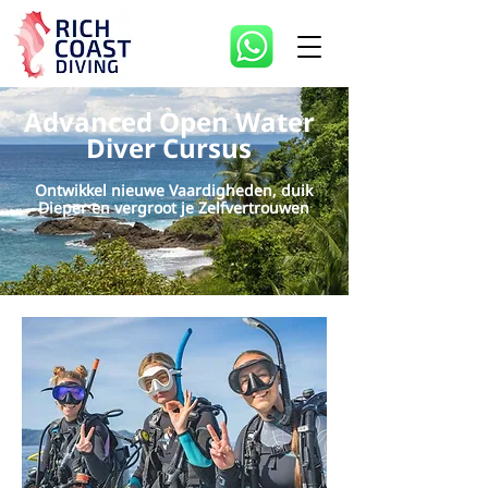
Advanced Open Water
Diver Cursus
Ontwikkel nieuwe Vaardigheden, duik
Dieper en vergroot je Zelfvertrouwen