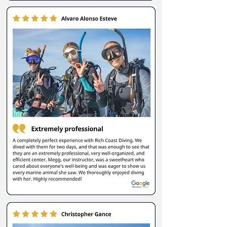
hebben we het beste zicht en warm water van
april tot november. En van november tot maart
kunnen de onderwateromstandigheden wat
onvoorspelbaarder zijn. Met kouder water (24-26
graden Celsius) en voedselrijker water met
minder zicht. Toch is er altijd zeeleven aanwezig
en het voedselrijke water van de Stille Oceaan
brengt in het droge seizoen (november tot april)
talloze soorten roggen naar onze duikplekken.
En zelfs de kans om reuzenmanta's bij Catalinas
Islands te zien!Dus welke maand je ook kiest om
te duiken, snorkelen of te trainen, we zorgen
ervoor dat we samen onvergetelijke
onderwateravonturen beleven.