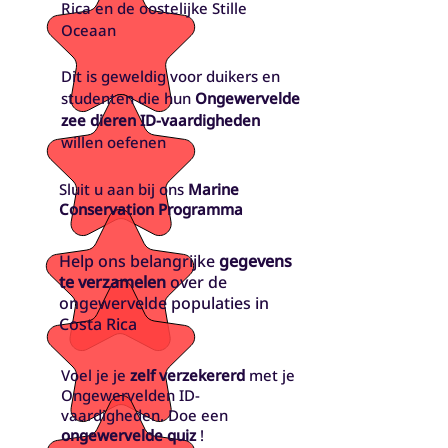
Rica en de oostelijke Stille
Oceaan
Dit is geweldig voor duikers en
studenten die hun
Ongewervelde
zee dieren ID-vaardigheden
willen oefenen
Sluit u aan bij ons
Marine
Conservation Programma
Help ons belangrijke
gegevens
te verzamelen
over de
ongewervelde populaties in
Costa Rica
Voel je je
zelf verzekererd
met je
Ongewervelden ID-
vaardigheden. Doe een
ongewervelde quiz
!