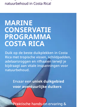
natuurbehoud in Costa Rica!
MARINE
CONSERVATIE
PROGRAMMA
COSTA RICA
Duik op de beste duikplekken in Costa
Rica met tropische vissen, schildpadden,
adelaarsroggen en rifhaaien terwijl je
bijdraagt aan vitale inspanningen voor
natuurbehoud.
Ervaar een
uniek duikgebied
voor avontuurlijke duikers
Praktische hands-on ervaring &