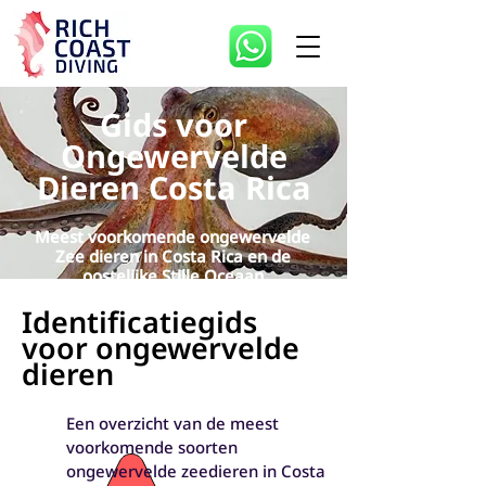
Gids voor
Ongewervelde
Dieren Costa Rica
Meest voorkomende ongewervelde
Zee dieren in Costa Rica en de
oostelijke Stille Oceaan
Identificatiegids
voor ongewervelde
dieren
Een overzicht van de meest
voorkomende soorten
ongewervelde zeedieren in Costa