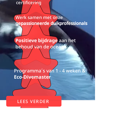
certificering
Werk samen met onze
gepassioneerde duikprofessionals
Positieve bijdrage
aan het
behoud van de oceaan
Programma´s van 1 - 4 weken &
Eco-Divemaster
LEES VERDER
RICH COAST DIVING
Wij zijn een duikcentrum in Playas del
Coco, provincie Guanacaste, Costa Rica.