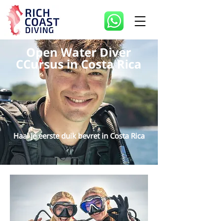
Open Water Diver
CCursus in Costa Rica
Haal je eerste duik bevret in Costa Rica