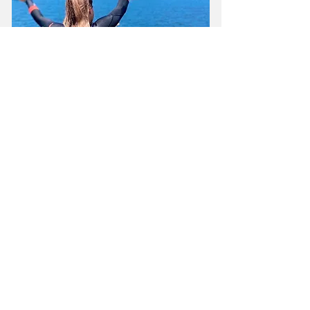
Leer reddingstechnieken
Leer omgaan met stress bij duikers
Ontwikkel leiderschapsvaardigheden
Vereist voor Divemaster
Diver Stress & Rescue Cursus in Costa
Rica
DUIK VEILIGER