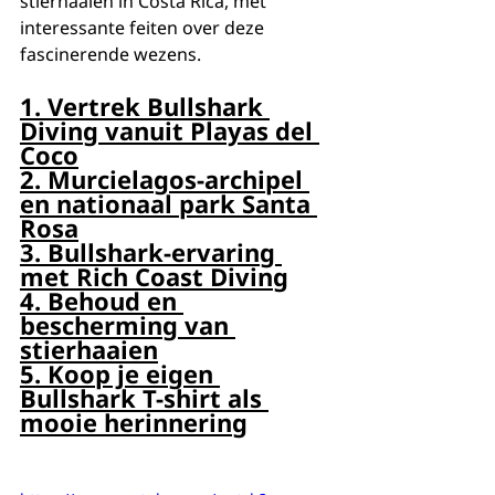
stierhaaien in Costa Rica, met 
interessante feiten over deze 
fascinerende wezens.
1. Vertrek Bullshark 
Diving vanuit Playas del 
Coco
2. Murcielagos-archipel 
en nationaal park Santa 
Rosa
3. Bullshark-ervaring 
met Rich Coast Diving
4. Behoud en 
bescherming van 
stierhaaien
5. Koop je eigen 
Bullshark T-shirt als 
mooie herinnering