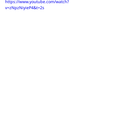
https://www.youtube.com/watch?
v=zNpzNiyieP4&t=2s
CAÑO ISLAND
Isla del Caño ligt aan de 
zuidwestelijke Pacifische kust, in de 
provincie Puntarenas. Gelegen in de 
buurt van het slaperige stadje Drake 
Bay en op een uur varen van het 
meer bevolkte gebied van Uvita, 
trekken de wateren allerlei 
oceaanliefhebbers aan. Het 
beschermde gebied en biologische 