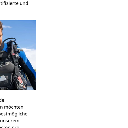
tifizierte und 
de 
en möchten, 
 bestmögliche 
 unserem 
ästen pro 