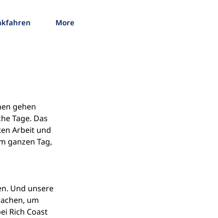
akfahren
More
a
chen gehen 
he Tage. Das 
ten Arbeit und 
m ganzen Tag, 
en. Und unsere 
rachen, um 
ei Rich Coast 