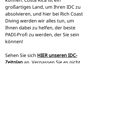
können. Costa Rica ist ein 
großartiges Land, um Ihren IDC zu 
absolvieren, und hier bei Rich Coast 
Diving werden wir alles tun, um 
Ihnen dabei zu helfen, der beste 
PADI-Profi zu werden, der Sie sein 
können!
Sehen Sie sich 
HIER unseren IDC-
Zeitplan
 an. Verpassen Sie es nicht 
und kontaktieren Sie uns für weitere 
Informationen!
Möchten Sie mehr über IDC 
erfahren? Wir sind hier, um Ihnen in 
jedem Schritt zu helfen. 
Kontaktieren Sie uns oder besuchen 
Sie unsere 
Website.