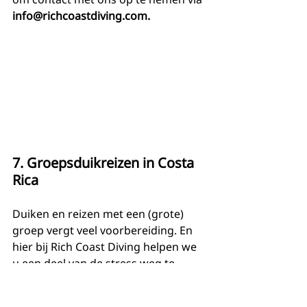
info@richcoastdiving.com.
7. Groepsduikreizen in Costa 
Rica
Duiken en reizen met een (grote) 
groep vergt veel voorbereiding. En 
hier bij Rich Coast Diving helpen we 
u een deel van de stress weg te 
nemen die gepaard gaat met het 
boeken, betalen en plannen van uw 