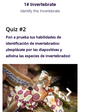
1# Invertebrate
Identify this Invertebrate
Well done if you got i
Quiz #2
Pon a prueba tus habilidades de
identificación de invertebrados:
¡desplázate por las diapositivas y
adivina las especies de invertebrados!