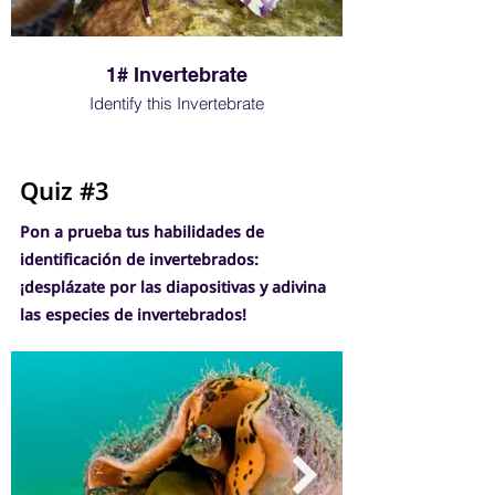
1# Invertebrate
Identify this Invertebrate
Well done if you got i
Quiz #3
Pon a prueba tus habilidades de
identificación de invertebrados:
¡desplázate por las diapositivas y adivina
las especies de invertebrados!