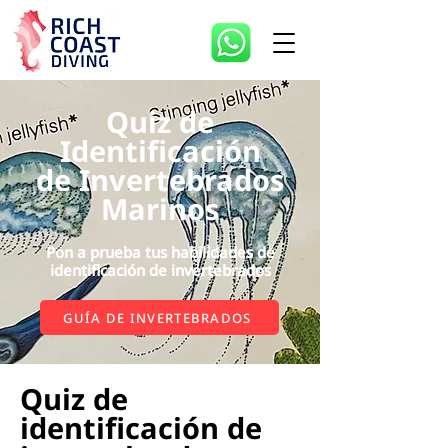
Quiz de
Identificación
de Invertebrados
Marinos
Pon a prueba tus habilidades de
identificación de invertebrados
GUÍA DE INVERTEBRADOS
Quiz de
identificación de