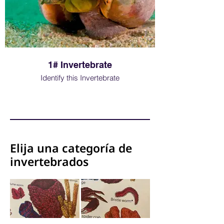
1# Invertebrate
Identify this Invertebrate
Well done if you got i
Elija una categoría de
invertebrados