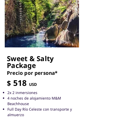
Sweet & Salty
Package
Precio por pers
ona*
51
8
$
USD
2x 2 inmersiones
4 noches de alojamiento M&M
Beachhouse
Full Day Río Celeste con transporte y
almuerzo