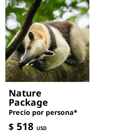
Nature
Package
Precio por pers
ona*
51
8
$
USD