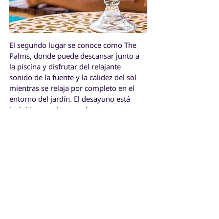
El segundo lugar se conoce como The
Palms, donde puede descansar junto a
la piscina y disfrutar del relajante
sonido de la fuente y la calidez del sol
mientras se relaja por completo en el
entorno del jardín. El desayuno está
incluido y se sirve en el restaurante
cerca de la piscina. Está a un corto
paseo de la playa y se encuentra cerca
del centro de la ciudad. Las
habitaciones cuentan con aire
acondicionado, baño privado, televisión
por cable, wifi gratuito y hay un snack
bar y restaurante junto a la piscina.
CONTÁCTENOS