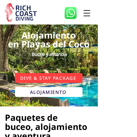
Alojamiento
en Playas del Coco
Buceo y estancia
DIVE & STAY PACKAGE
ALOJAMIENTO
Paquetes de
buceo, alojamiento
y aventura