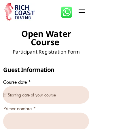
Open Water
Course
Participant Registration Form
Guest Information
r
Course date
*
e
q
u
i
r
Primer nombre
e
d