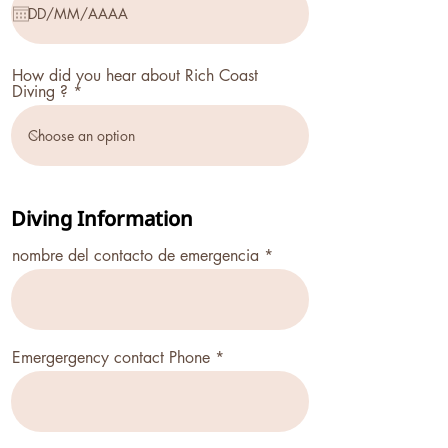
q
u
i
r
e
How did you hear about Rich Coast
d
Diving ?
Diving Information
nombre del contacto de emergencia
Emergergency contact Phone