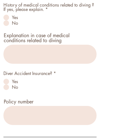
History of medical conditions related to diving ?
O
If yes, please explain.
*
b
Yes
l
i
No
g
a
Explanation in case of medical
t
o
conditions related to diving
r
i
o
O
Diver Accident Insurance?
*
b
Yes
l
i
No
g
a
t
Policy number
o
r
i
o