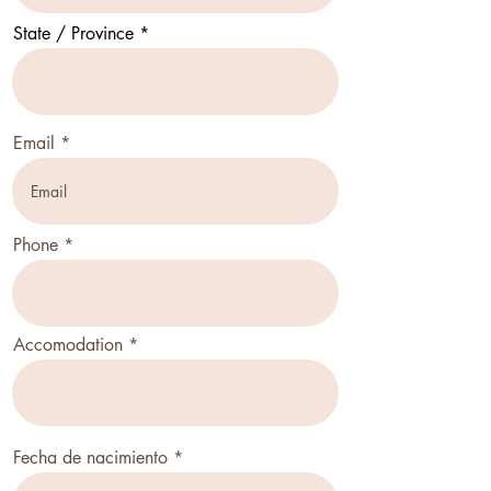
State / Province
Email
Phone
Accomodation
r
Fecha de nacimiento
*
e